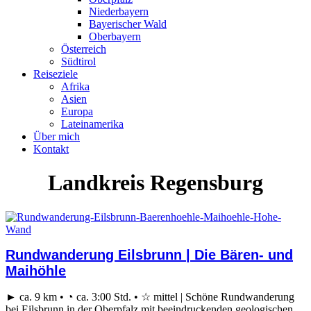
Niederbayern
Bayerischer Wald
Oberbayern
Österreich
Südtirol
Reiseziele
Afrika
Asien
Europa
Lateinamerika
Über mich
Kontakt
Landkreis Regensburg
Rundwanderung Eilsbrunn | Die Bären- und
Maihöhle
► ca. 9 km • ◔ ca. 3:00 Std. • ☆ mittel | Schöne Rundwanderung
bei Eilsbrunn in der Oberpfalz mit beeindruckenden geologischen