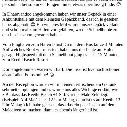
persönlich bei so kurzen Flügen immer etwas überflüssig finde. 😊
In Dharavandoo angekommen haben wir unser Gepäck in einer
Ankunftshalle mit dem kleinsten Gepäckband, das ich je gesehen
habe, abgeholt. 😊 Ein weiteres Mal wurde unser Gepäck verladen
und schon mal zum Hafen vor gefahren, wo die Schnellboote zu
den Inseln schon gewartet haben.
Vom Flughafen zum Hafen fährst Du mit dem Bus kurze 3 Minuten.
Auf welches Boot wir mussten, haben uns die Leute am Hafen
gesagt. Highspeed mit dem Schnellboot ging es – ca. 15 Minuten,
zum Reethi Beach Resort.
Dort angekommen waren wir baff. Die Insel ist live noch schöner
als auf allen Fotos online! 😊
An der Rezeption wurden wir mit einem erfrischendem Getränk
sehr nett empfangen und es wurde uns alles Wichtige erklärt, wie
z.B., dass das Reethi Beach +1 Std. vor der Malé Zeit liegt.
(Beispiel: Auf Malé ist es 12 Uhr Mittag, dann ist es auf Reethi 13
Uhr Mittag.) Ich habe gelesen, dass das ein paar Inseln auf den
Malediven so machen, damit es abends länger hell ist.