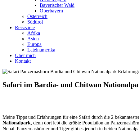
Bayerischer Wald
Oberbayern
Österreich
Südtirol
Reiseziele
Afrika
Asien
Europa
Lateinamerika
Über mich
Kontakt
Safari im Bardia- und Chitwan Nationalpa
Meine Tipps und Erfahrungen für eine Safari durch die 2 bekannteste
Nationalpark
, denn dort lebt die größte Population an Panzernashör
Nepal. Panzernashörner und Tiger gibt es jedoch in beiden Nationalp