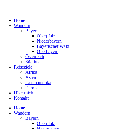
Home
Wandern
Bayern
Oberpfalz
Niederbayern
Bayerischer Wald
Oberbayern
Österreich
Südtirol
Reiseziele
Afrika
Asien
Lateinamerika
Europa
Über mich
Kontakt
Home
Wandern
Bayern
Oberpfalz
Niederbayern