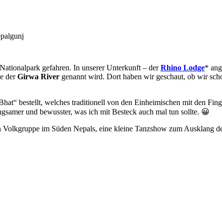
palgunj
ationalpark gefahren. In unserer Unterkunft – der
Rhino Lodge
* an
he der
Girwa River
genannt wird. Dort haben wir geschaut, ob wir sc
t“ bestellt, welches traditionell von den Einheimischen mit den Finge
angsamer und bewusster, was ich mit Besteck auch mal tun sollte. 😀
n Volkgruppe im Süden Nepals, eine kleine Tanzshow zum Ausklang de